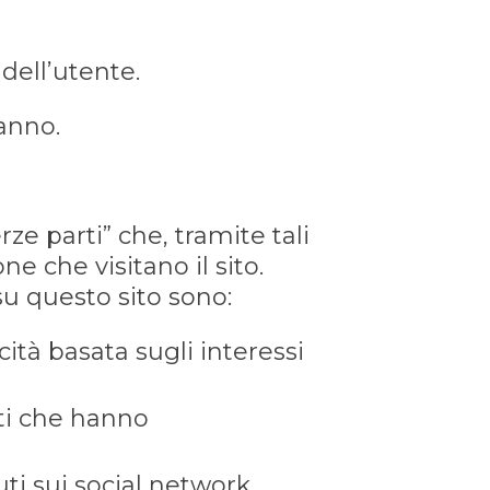
 dell’utente.
 anno.
rze parti” che, tramite tali
e che visitano il sito.
 su questo sito sono:
cità basata sugli interessi
tti che hanno
uti sui social network.