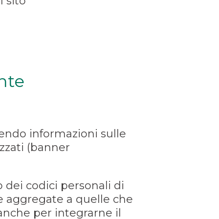
l sito
nte
iendo informazioni sulle
izzati (banner
 dei codici personali di
re aggregate a quelle che
 anche per integrarne il