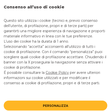
EDUCAZIONE E ISTRUZIONE
Consenso all’uso di cookie
RICERCA E SALUTE
Questo sito utilizza i cookie (tecnici e, previo consenso
dell’utente, di profilazione, propri e di terze parti) per
garantirti una migliore esperienza di navigazione e proporti
materiale informativo in linea con le tue preferenze.
L’uso dei cookie ha la durata di 1 anno.
Selezionando “accetta” acconsenti all’utilizzo di tutti i
PER SAPERNE DI PIÙ
cookie di profilazione. Con il comando “personalizza” puoi
scegliere quali cookie di profilazione accettare. Chiudendo il
banner con la X proseguirai la navigazione senza attivare i
cookie di profilazione.
CONTATTI
É possibile consultare la
Cookie Policy
per avere ulteriori
informazioni sui cookie utilizzati e per modificare il
consenso ai cookie di profilazione, propri e di terze parti.
LINK UTILI
CONTATTACI
PERSONALIZZA
ALTRI SITI DEL GRUPPO