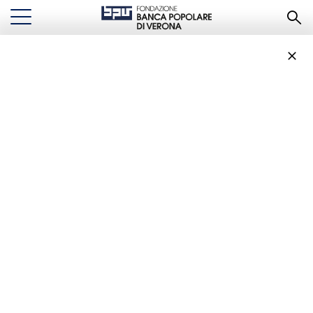
Fondazione BPV
sostiene il Progetto
Scuola gialloblù di
Hellas Verona
Foundation
FONDAZIONE BPV SOSTIENE IL PROGETTO SCUOLA GIALLOBLÙ DI
...
PROGETTI
HELLAS VERONA FOUNDATION