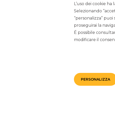
L’uso dei cookie ha l
Selezionando “accetta
“personalizza” puoi 
SOLIDARIETÀ E SOCIALE
proseguirai la naviga
É possibile consulta
Da oltre 10 anni la
storica mensa del Barana di Vero
svolge un prezioso servizio nel rispondere ai bisogni prim
modificare il consens
igieniche, grazie alla collaborazione di
250 volontari
.
Anche per il 2023
Fondazione Banca Popolare
di Ver
alla realizzazione del
servizio mensa, attivo 365 giorn
pasti gratuiti,
aumentati del 25% rispetto allo scors
lavorative conseguenti alla pandemia da Covid-19 e dall’arr
Oltre alla
distribuzione mensile di
250 pacchi di vive
docce e
alla
distribuzione di vestiario
a favore di pers
PERSONALIZZA
Verona ha attivato una serie di ulteriori
servizi in rete 
Strada) al fine di supportare le persone indigenti sia dal pu