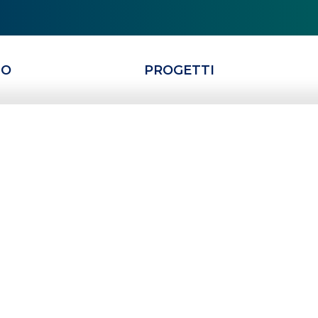
MO
PROGETTI
 rinnova la sua
“Mensa dei
ana
FONDAZIONE BPV RINNOVA LA SUA VICINANZA ALLA “MENSA DEI POVERI” DEL