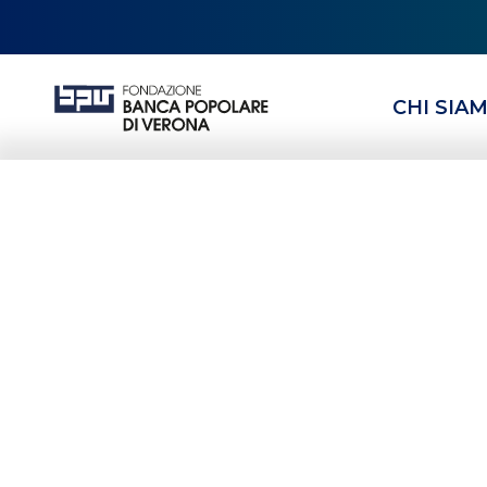
CHI SIA
Fondazione BPV
vicinanza alla 
poveri” del Bar
I PROGETTI DELLA
SOLIDARIETÀ E
HOMEPAGE
PROGETTI