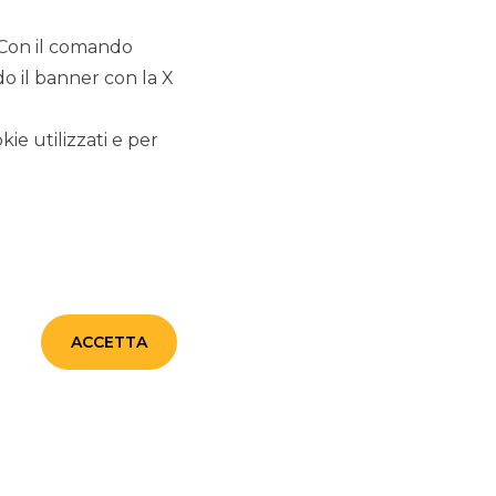
TUTTE LE CATEGORIE
. Con il comando
do il banner con la X
kie utilizzati e per
ARTE E CULTURA
SOLIDARIETÀ E SOCIALE
EDUCAZIONE E ISTRUZIONE
RICERCA E SALUTE
ACCETTA