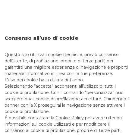
cinquecentine
continua a leggere
ARTE E CULTURA
Consenso all’uso di cookie
3
4
5
6
7
Questo sito utilizza i cookie (tecnici e, previo consenso
dell’utente, di profilazione, propri e di terze parti) per
garantirti una migliore esperienza di navigazione e proporti
materiale informativo in linea con le tue preferenze.
L’uso dei cookie ha la durata di 1 anno.
Selezionando “accetta” acconsenti all’utilizzo di tutti i
PER SAPERNE DI PIÙ
cookie di profilazione. Con il comando “personalizza” puoi
scegliere quali cookie di profilazione accettare. Chiudendo il
banner con la X proseguirai la navigazione senza attivare i
cookie di profilazione.
CONTATTI
É possibile consultare la
Cookie Policy
per avere ulteriori
informazioni sui cookie utilizzati e per modificare il
consenso ai cookie di profilazione, propri e di terze parti.